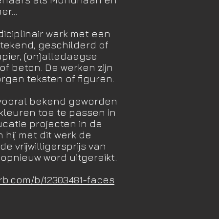
er...
-diciplinair werk met een
etekend, geschilderd of
pier, (on)alledaagse
of beton. De werken zijn
rgen teksten of figuren.
hij vooral bekend geworden
kleuren toe te passen in
ucatie projecten in de
n hij met dit werk de
e vrijwilligersprijs van
r opnieuw word uitgereikt.
urb.com/b/12303481-faces