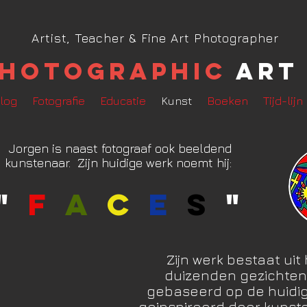
Artist, Teacher & Fine Art Photographer
hotographic
Art 
log
Fotografie
Educatie
Kunst
Boeken
Tijd-lijn
Jorgen is naast fotograaf ook beeldend
kunstenaar. Zijn huidige werk noemt hij:
"
f
a
c
e
s
"
Zijn werk bestaat ui
duizenden gezichten e
gebaseerd op de huidi
geinspireerd door kunst