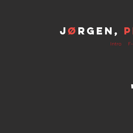
J
ø
rgen,
P
Intro
F-