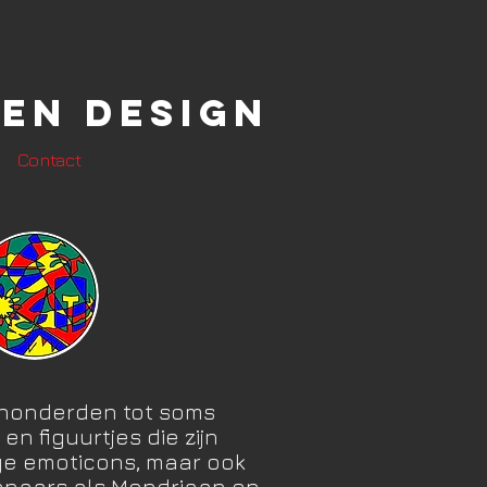
en Design
Contact
t honderden tot soms
n figuurtjes die zijn
ge emoticons, maar ook
enaars als Mondriaan en