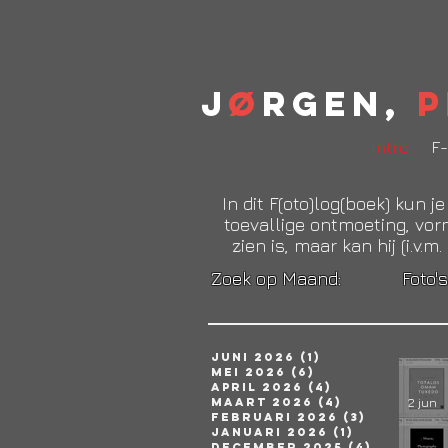
J
ø
rgen,
P
Intro
F-
In dit F(oto)log(boek) kun 
toevallige ontmoeting, vorm
zien is, maar kan hij (i.v
Zoek op Maand:
Foto
juni 2026
(1)
1 post
mei 2026
(6)
6 posts
april 2026
(4)
4 posts
2 jun
maart 2026
(4)
4 posts
februari 2026
(3)
3 posts
januari 2026
(1)
1 post
december 2025
(4)
4 posts