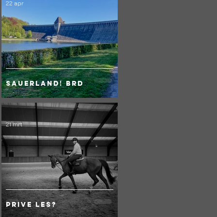
22 apr
Sauerland! BRD
21 mrt
Prive les?