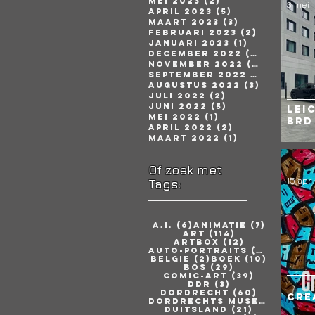
mei 2023
(2)
2 posts
3 mei
april 2023
(5)
5 posts
maart 2023
(3)
3 posts
februari 2023
(2)
2 posts
januari 2023
(1)
1 post
december 2022
(2)
2 posts
november 2022
(2)
2 posts
september 2022
(3)
3 posts
augustus 2022
(3)
3 posts
juli 2022
(2)
2 posts
juni 2022
(5)
5 posts
Lei
mei 2022
(1)
1 post
BRD
april 2022
(2)
2 posts
maart 2022
(1)
1 post
Of zoek met
15 apr
Tags:
6 posts
7 posts
A.i.
(6)
Animatie
(7)
114 posts
Art
(114)
12 posts
Artbox
(12)
26 pos
Auto-portraits
(26)
2 posts
10 post
Belgie
(2)
Boek
(10)
29 posts
Bos
(29)
39 posts
Comic-art
(39)
3 posts
DDR
(3)
60 posts
Dordrecht
(60)
Cre
6 
Dordrechts Museum
(6)
21 posts
Duitsland
(21)