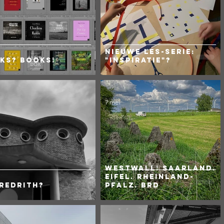
Nieuwe les-serie:
ks? BOOKS!
"Inspiratie"?
7 mei
WESTWALL! Saarland.
Eifel. Rheinland-
redrith?
Pfalz. BRD