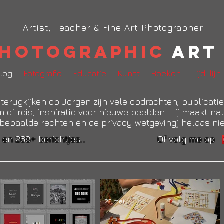
Artist, Teacher & Fine Art Photographer
hotographic
Art 
log
Fotografie
Educatie
Kunst
Boeken
Tijd-lijn
je terugkijken op Jorgen zijn vele opdrachten, publicat
 of reis, inspiratie voor nieuwe beelden. Hij maakt nat
.m. bepaalde rechten en de privacy wetgeving) helaas ni
's en 268+ berichtjes... Of volg me op:
22 mei