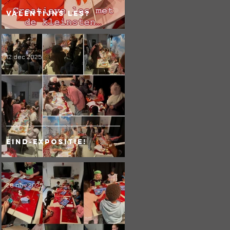
!
Valentijns les?
12 dec 2025
Eind-expositie!
28 nov 2025