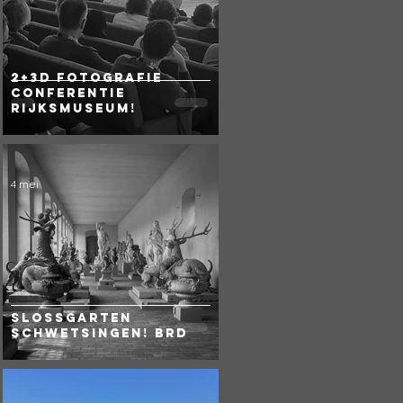
2+3D Fotografie
Conferentie
Rijksmuseum!
4 mei
Slossgarten
Schwetsingen! BRD