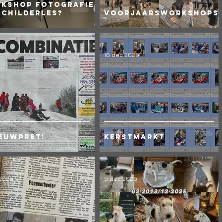
kshop fotografie
Schilderles?
Voorjaarsworkshops
16 dec 2025
euwpret!
Kerstmarkt
 2025
5 dec 2025