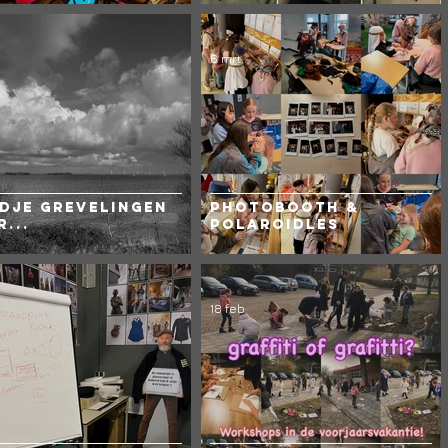
s
6 mrt
s
s
dje Grevelingen
Photobooth &
...
Polaroidles
s
18 feb