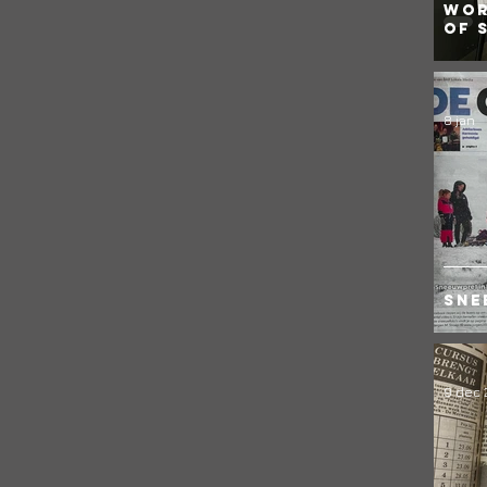
Wor
of 
8 jan
Sne
9 dec