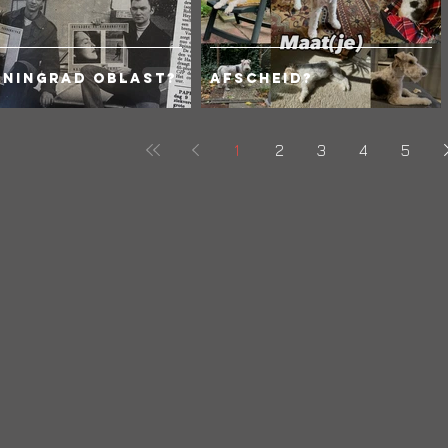
iningrad Oblast?
Afscheid?
1
2
3
4
5