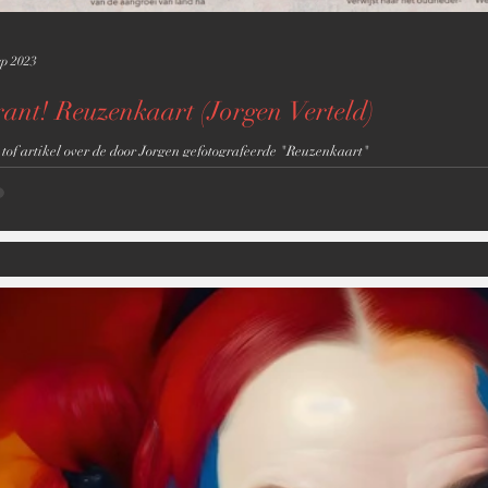
ep 2023
ant! Reuzenkaart (Jorgen Verteld)
tof artikel over de door Jorgen gefotografeerde "Reuzenkaart"
ts
s
posts