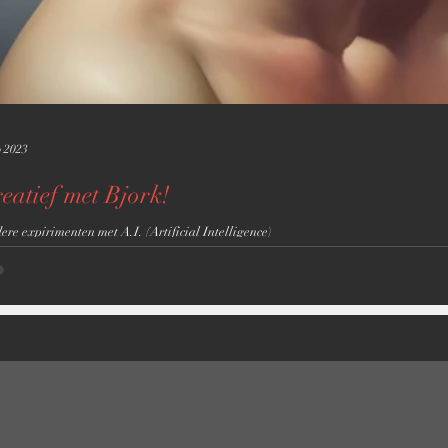
p 2023
eatief met Bjork!
ere expirimenten met A.I. (Artificial Intelligence)