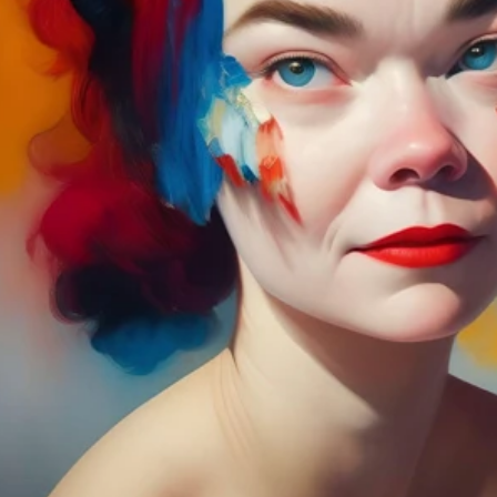
s
s
s
s