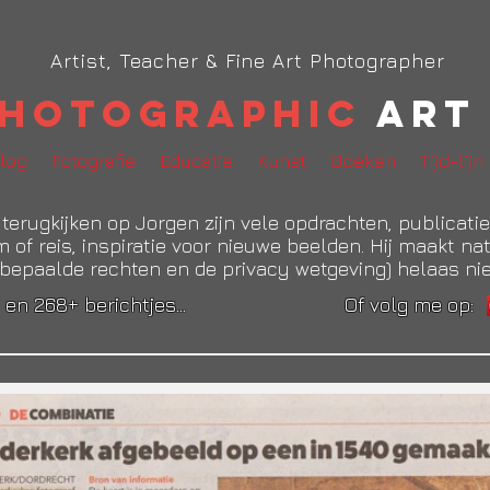
Artist, Teacher & Fine Art Photographer
hotographic
Art 
log
Fotografie
Educatie
Kunst
Boeken
Tijd-lijn
je terugkijken op Jorgen zijn vele opdrachten, publicat
 of reis, inspiratie voor nieuwe beelden. Hij maakt nat
.m. bepaalde rechten en de privacy wetgeving) helaas ni
's en 268+ berichtjes... Of volg me op: