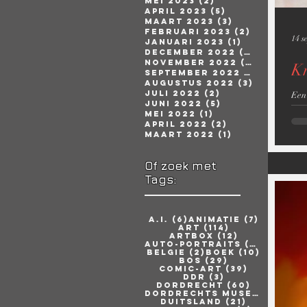
mei 2023
(2)
2 posts
april 2023
(5)
5 posts
maart 2023
(3)
3 posts
februari 2023
(2)
2 posts
14 s
januari 2023
(1)
1 post
december 2022
(2)
2 posts
november 2022
(2)
2 posts
Kr
september 2022
(3)
3 posts
augustus 2022
(3)
3 posts
juli 2022
(2)
2 posts
Een 
juni 2022
(5)
5 posts
mei 2022
(1)
1 post
april 2022
(2)
2 posts
maart 2022
(1)
1 post
Of zoek met
Tags:
6 posts
7 posts
A.i.
(6)
Animatie
(7)
114 posts
Art
(114)
12 posts
Artbox
(12)
26 pos
Auto-portraits
(26)
2 posts
10 post
Belgie
(2)
Boek
(10)
29 posts
Bos
(29)
39 posts
Comic-art
(39)
3 posts
DDR
(3)
60 posts
Dordrecht
(60)
6 
Dordrechts Museum
(6)
21 posts
Duitsland
(21)