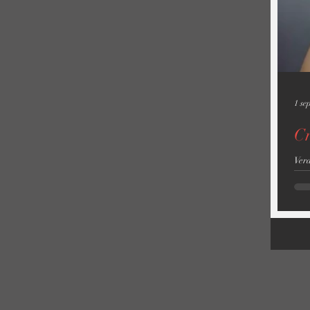
1 se
Cr
Verd