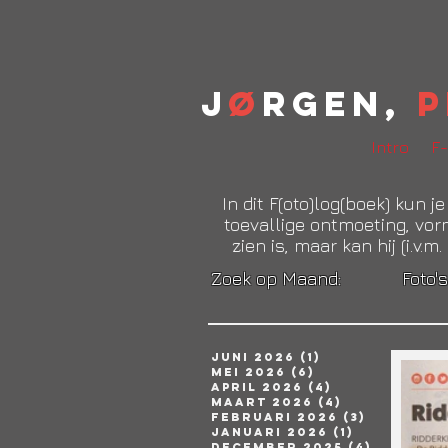
J
ø
rgen,
P
Intro
F-
In dit F(oto)log(boek) kun 
toevallige ontmoeting, vorm
zien is, maar kan hij (i.v
Zoek op Maand:
Foto
juni 2026
(1)
1 post
mei 2026
(6)
6 posts
april 2026
(4)
4 posts
maart 2026
(4)
4 posts
februari 2026
(3)
3 posts
januari 2026
(1)
1 post
december 2025
(4)
4 posts