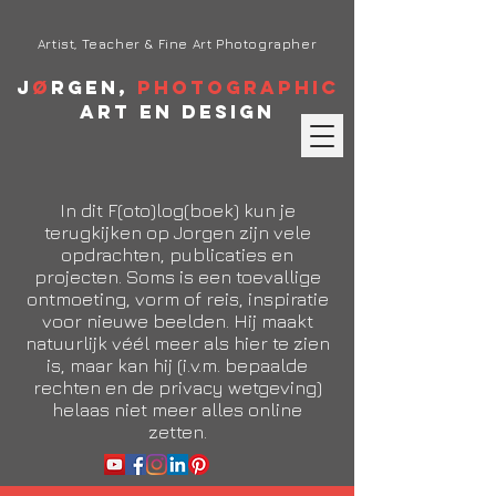
Artist, Teacher & Fine Art Photographer
J
ø
rgen,
Photographic
Art en Design
In dit F(oto)log(boek) kun je
terugkijken op Jorgen zijn vele
opdrachten, publicaties en
projecten. Soms is een toevallige
ontmoeting, vorm of reis, inspiratie
voor nieuwe beelden. Hij maakt
natuurlijk véél meer als hier te zien
is, maar kan hij (i.v.m. bepaalde
rechten en de privacy wetgeving)
helaas niet meer alles online
zetten.