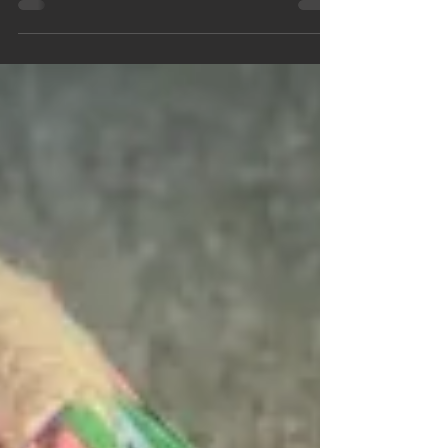
Coffee Table?
Jorgens imposante collectie van "Coffee table books"
is nu bijna ook als koffietafel zelf te gebruiken...