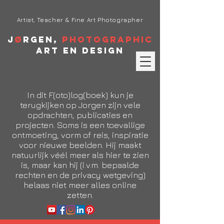
Artist, Teacher & Fine Art Photographer
J
ø
rgen,
Photographic
Art en Design
In dit F(oto)log(boek) kun je
terugkijken op Jorgen zijn vele
opdrachten, publicaties en
projecten. Soms is een toevallige
ontmoeting, vorm of reis, inspiratie
voor nieuwe beelden. Hij maakt
natuurlijk véél meer als hier te zien
is, maar kan hij (i.v.m. bepaalde
rechten en de privacy wetgeving)
helaas niet meer alles online
zetten.