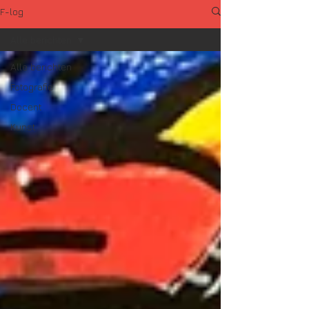
F-log
Alle berichten
Alle berichten
Fotografie
Docent
Kunst