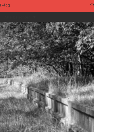
F-log
Alle berichten
Alle berichten
Fotografie
Docent
Kunst