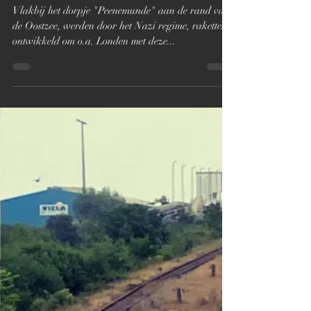
22 jun 2023
Peenemunde/ Traces of War
Vlakbij het dorpje "Peenemunde" aan de rand van
de Oostzee, werden door het Nazi regime, raketten
ontwikkeld om o.a. Londen met deze...