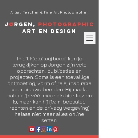
Artist, Teacher & Fine Art Photographer
J
ø
rgen,
Photographic
Art en Design
In dit F(oto)log(boek) kun je
terugkijken op Jorgen zijn vele
opdrachten, publicaties en
projecten. Soms is een toevallige
ontmoeting, vorm of reis, inspiratie
voor nieuwe beelden. Hij maakt
natuurlijk véél meer als hier te zien
is, maar kan hij (i.v.m. bepaalde
rechten en de privacy wetgeving)
helaas niet meer alles online
zetten.