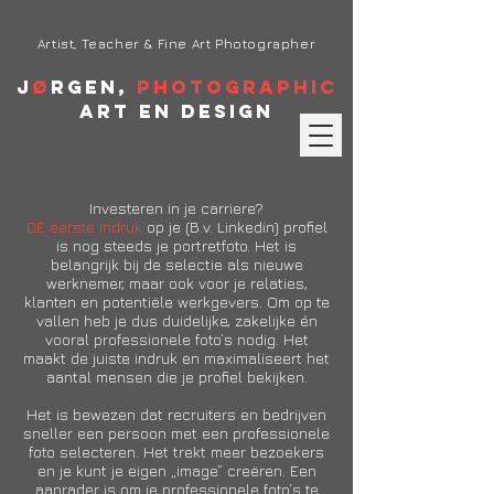
Artist, Teacher & Fine Art Photographer
J
ø
rgen,
Photographic
Art en Design
Investeren in je carriere?
DE eerste indruk
op je (B.v. Linkedin) profiel
is nog steeds je portretfoto. Het is
belangrijk bij de selectie als nieuwe
werknemer, maar ook voor je relaties,
klanten en potentiële werkgevers. Om op te
vallen heb je dus duidelijke, zakelijke én
vooral professionele foto’s nodig. Het
maakt de juiste indruk en maximaliseert het
aantal mensen die je profiel bekijken.
Het is bewezen dat recruiters en bedrijven
sneller een persoon met een professionele
foto selecteren. Het trekt meer bezoekers
en je kunt je eigen „image” creëren. Een
aanrader is om je professionele foto’s te