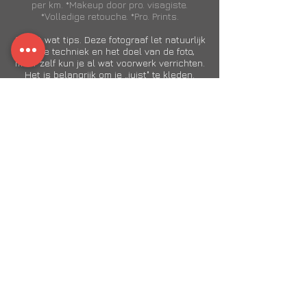
per km. *Makeup door pro. visagiste.
*Volledige retouche. *Pro. Prints.
Alvast wat tips. Deze fotograaf let natuurlijk
op de techniek en het doel van de foto,
maar zelf kun je al wat voorwerk verrichten.
Het is belangrijk om je „juist" te kleden.
Creatieve branches zullen bijvoorbeeld niet
altijd naar de standaard zakelijke foto’s
kijken, terwijl dit in bepaalde sectoren juist
een must is. De juiste achtergrond, kleding
én setting is erg belangrijk voor een
zakelijke portretfoto.
Een nette blouse kan soms wat
toegankelijker zijn dan een volledige
maatpak! Denk na of je een das om wilt
doen. Gebruik vooral een nieuwe foto zodat
mensen niet onaangenaam verrast worden
wanneer ze je „in het echt” zien en ververs
je foto tijdig! En… houdt je kleding simpel:
omdat je foto verkleint en vierkant wordt op
bv. je Linkedin profiel, is het belangrijk dat
de foto vooral je gezicht laat zien.
Back