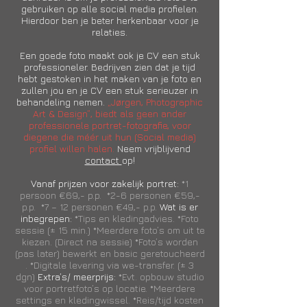
gebruiken op alle social media profielen.
Hierdoor ben je beter herkenbaar voor je
relaties.
Een goede foto maakt ook je CV een stuk
professioneler. Bedrijven zien dat je tijd
hebt gestoken in het maken van je foto en
zullen jou en je CV een stuk serieuzer in
behandeling nemen.
„Jørgen, Photographic
Art & Design”, biedt als geen ander
professionele portret-fotografie, voor
diegene die méér uit hun (Social media)
profiel willen halen.
Neem vrijblijvend
contact
op!
Vanaf prijzen voor zakelijk portret:
*1
persoon €69,- p.p. *2-6 personen €59,-
p.p. *7 – 12 personen €49,- p.p.
Wat is er
inbegrepen:
*Tips en kledingadvies. *Foto
sessie (± 15 min.) *Meerdere foto’s om uit te
kiezen. (Direct na sessie) *Foto’s worden
(pas later) bewerkt en basic geretoucheerd
. *Digitale levering via we-transfer. (± 3
dgn)
Extra’s/ meerprijs:
*Evt. opbouw studio
voor portretfoto’s op locatie. *Meerdere
settings en kledingwissel. *Reis/tijd kosten