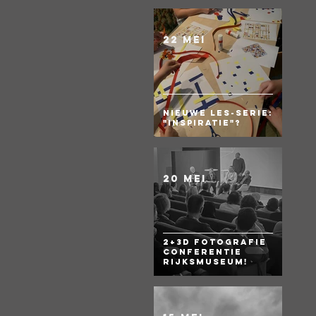
22 mei
Nieuwe les-serie:
"Inspiratie"?
20 mei
2+3D Fotografie
Conferentie
Rijksmuseum!