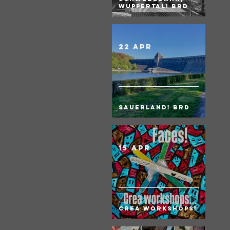
Wuppertal! BRD
22 apr
Sauerland! BRD
15 apr
Crea Workshops!