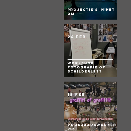
Projectie's in het
DM
24 feb
Workshop
fotografie of
Schilderles?
18 feb
Voorjaarsworksho
ps!