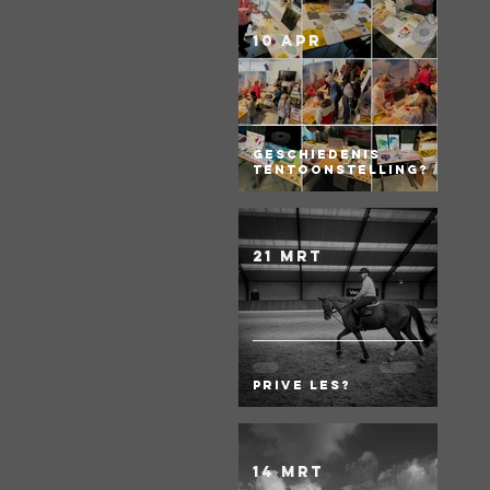
10 apr
Geschiedenis
Tentoonstelling?
21 mrt
Prive les?
14 mrt