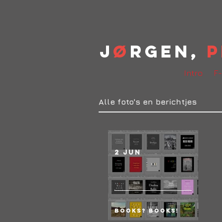
J
ø
rgen,
P
Intro
F-
Alle foto's en berichtjes
2 jun
Books? BOOKS!