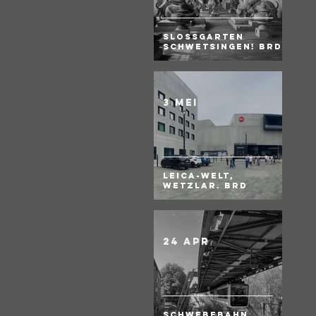
Slossgarten
Schwetsingen! BRD
3 mei
Leica-Welt,
Wetzlar. BRD
24 apr
Schwebebahn,