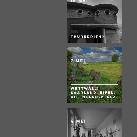
15 mei
Thuredrith?
7 mei
WESTWALL!
Saarland. Eifel.
Rheinland-Pfalz.
BRD
4 mei