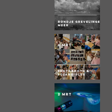
Rondje Grevelingen
meer...
6 mrt
Photobooth &
Polaroidles
2 mrt