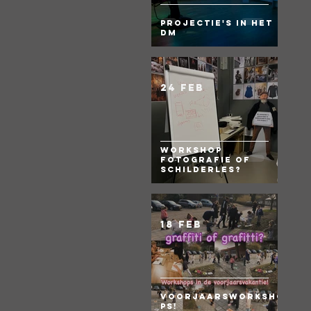
Projectie's in het
DM
24 feb
Workshop
fotografie of
Schilderles?
18 feb
Voorjaarsworksho
ps!