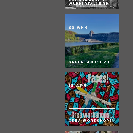
Wuppertal! BRD
22 apr
Sauerland! BRD
15 apr
Crea Workshops!