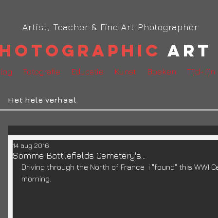
Artist, Teacher & Fine Art Photographer
hotographic
Art 
log
Fotografie
Educatie
Kunst
Boeken
Tijd-lijn
Het hele verhaal
14 aug 2016
Somme Battlefields Cemetery's...
Driving through the North of France  i "found" this WWI 
morning.