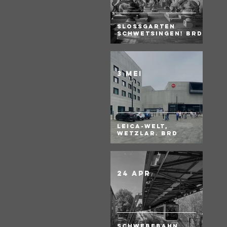
Slossgarten
Schwetsingen! BRD
3 mei
Leica-Welt,
Wetzlar. BRD
24 apr
Schwebebahn,