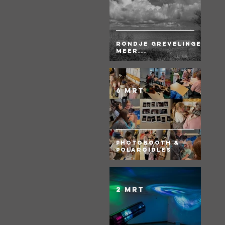
Rondje Grevelingen
meer...
6 mrt
Photobooth &
Polaroidles
2 mrt