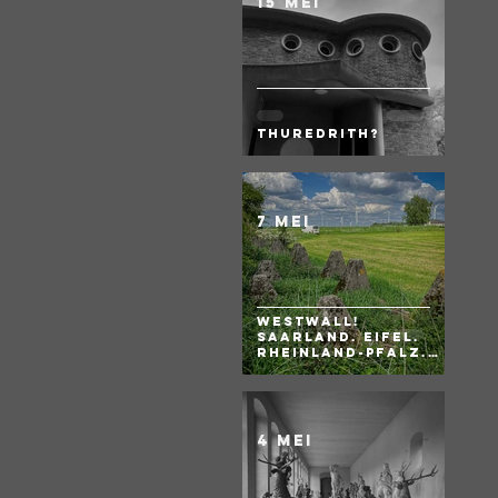
15 mei
Thuredrith?
7 mei
WESTWALL!
Saarland. Eifel.
Rheinland-Pfalz.
BRD
4 mei