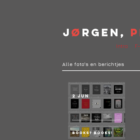
J
ø
rgen,
P
Intro
F-
Alle foto's en berichtjes
2 jun
Books? BOOKS!