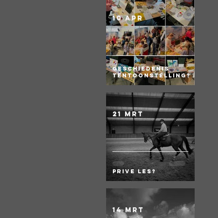
10 apr
Geschiedenis
Tentoonstelling?
21 mrt
Prive les?
14 mrt