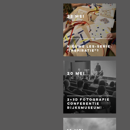
22 mei
Nieuwe les-serie:
"Inspiratie"?
20 mei
2+3D Fotografie
Conferentie
Rijksmuseum!