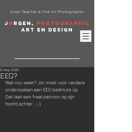
Artist, Teacher & Fine Art Photographer
J
ø
rgen,
Photographic
Art en Design
9 sep 2024
EEG?
Wat nou weer? Jor moet voor verdere 
onderzoeken een EEG badmuts op. 
Dat laat een fraai patroon op zijn 
hoofd achter... ;-)