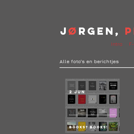
J
ø
rgen,
P
Intro
F-
Alle foto's en berichtjes
2 jun
Books? BOOKS!