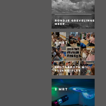
Rondje Grevelingen
meer...
6 mrt
Photobooth &
Polaroidles
2 mrt