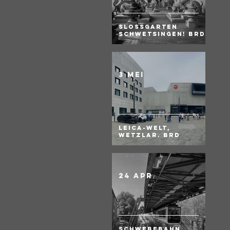
Slossgarten
Schwetsingen! BRD
3 mei
Leica-Welt,
Wetzlar. BRD
24 apr
Schwebebahn,