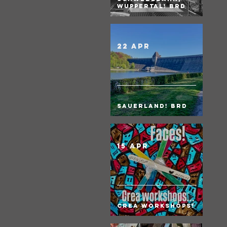
Wuppertal! BRD
22 apr
Sauerland! BRD
15 apr
Crea Workshops!