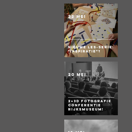
22 mei
Nieuwe les-serie:
"Inspiratie"?
20 mei
2+3D Fotografie
Conferentie
Rijksmuseum!