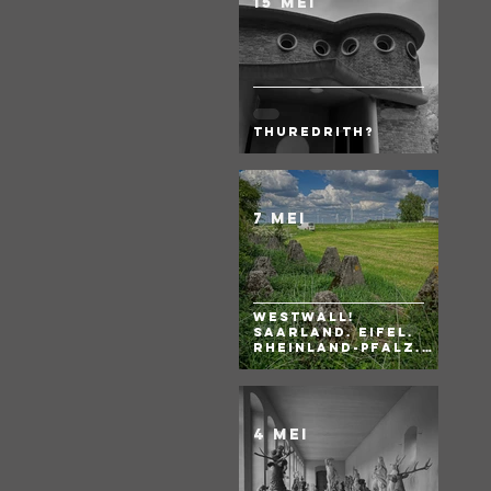
15 mei
Thuredrith?
7 mei
WESTWALL!
Saarland. Eifel.
Rheinland-Pfalz.
BRD
4 mei