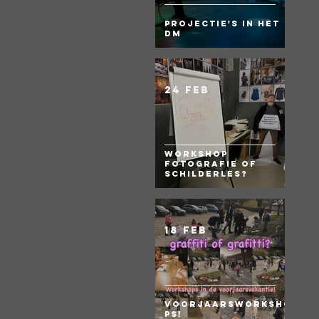
Projectie's in het
DM
24 feb
Workshop
fotografie of
Schilderles?
18 feb
Voorjaarsworksho
ps!