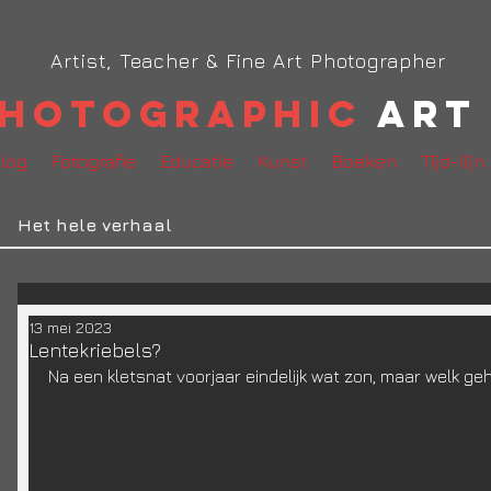
Artist, Teacher & Fine Art Photographer
hotographic
Art 
log
Fotografie
Educatie
Kunst
Boeken
Tijd-lijn
Het hele verhaal
13 mei 2023
Lentekriebels?
Na een kletsnat voorjaar eindelijk wat zon, maar welk geh