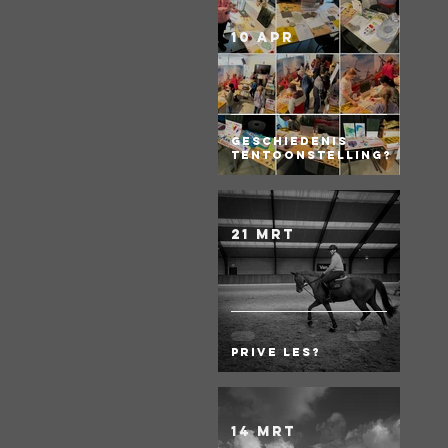
10 apr
Geschiedenis
Tentoonstelling?
21 mrt
Prive les?
14 mrt