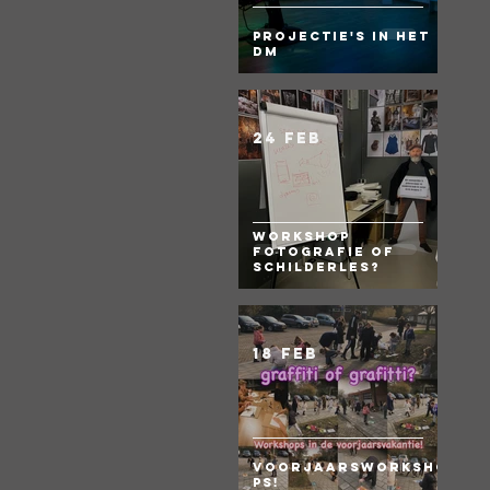
Projectie's in het
DM
24 feb
Workshop
fotografie of
Schilderles?
18 feb
Voorjaarsworksho
ps!