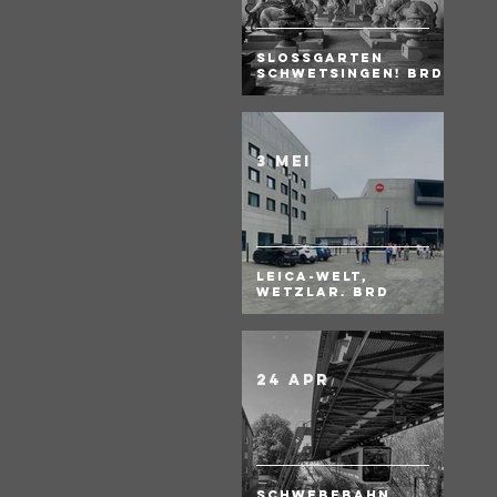
Slossgarten
Schwetsingen! BRD
3 mei
Leica-Welt,
Wetzlar. BRD
24 apr
Schwebebahn,