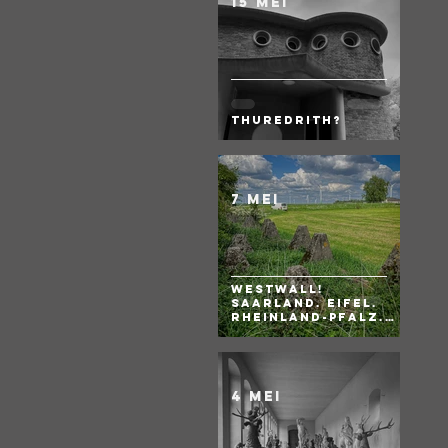
15 mei
Thuredrith?
7 mei
WESTWALL!
Saarland. Eifel.
Rheinland-Pfalz.
BRD
4 mei