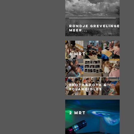
Rondje Grevelingen
meer...
6 mrt
Photobooth &
Polaroidles
2 mrt