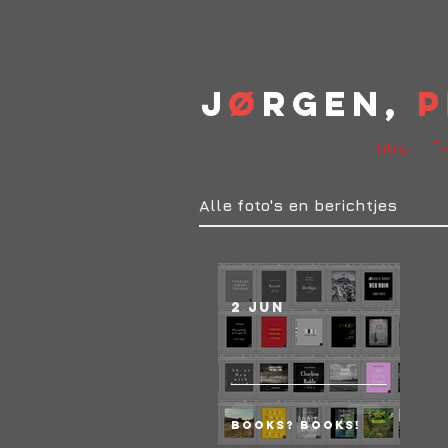
J
ø
rgen,
P
Intro
F-
Alle foto's en berichtjes
2 jun
Books? BOOKS!