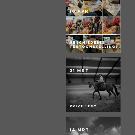
10 apr
Geschiedenis
Tentoonstelling?
21 mrt
Prive les?
14 mrt