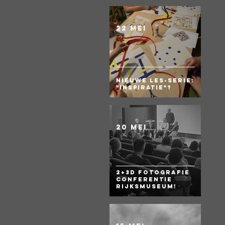
22 mei
Nieuwe les-serie:
"Inspiratie"?
20 mei
2+3D Fotografie
Conferentie
Rijksmuseum!