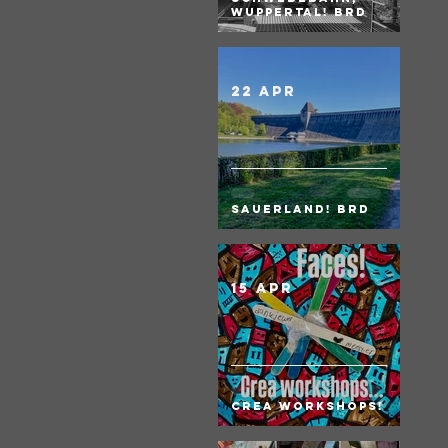
Wuppertal! BRD
22 apr
Sauerland! BRD
15 apr
Crea Workshops!