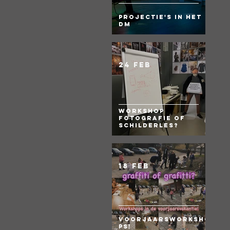
Projectie's in het
DM
24 feb
Workshop
fotografie of
Schilderles?
18 feb
Voorjaarsworksho
ps!