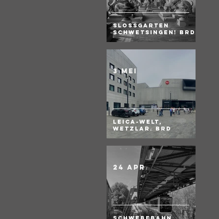
Slossgarten
Schwetsingen! BRD
3 mei
Leica-Welt,
Wetzlar. BRD
24 apr
Schwebebahn,