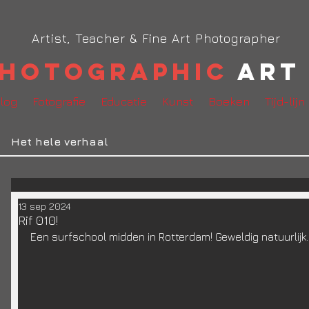
Artist, Teacher & Fine Art Photographer
hotographic
Art 
log
Fotografie
Educatie
Kunst
Boeken
Tijd-lijn
Het hele verhaal
13 sep 2024
Rif 010!
Een surfschool midden in Rotterdam! Geweldig natuurlijk..