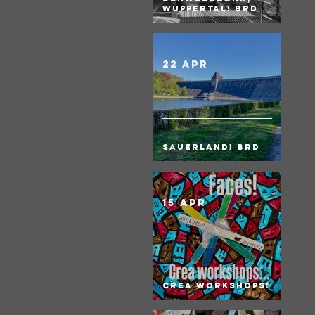
Wuppertal! BRD
22 apr
Sauerland! BRD
15 apr
Crea Workshops!