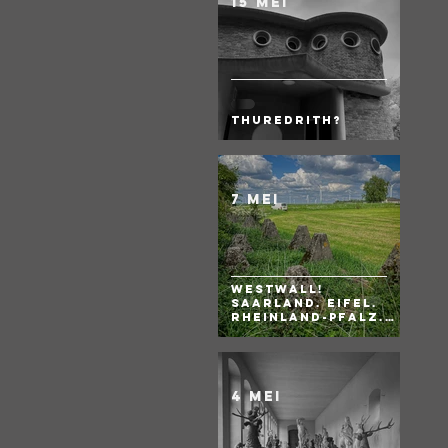
15 mei
Thuredrith?
7 mei
WESTWALL!
Saarland. Eifel.
Rheinland-Pfalz.
BRD
4 mei