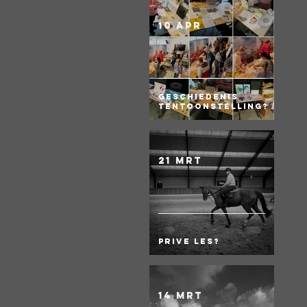
10 apr
Geschiedenis
Tentoonstelling?
21 mrt
Prive les?
14 mrt