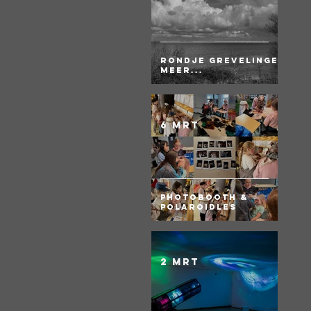
Rondje Grevelingen
meer...
6 mrt
Photobooth &
Polaroidles
2 mrt