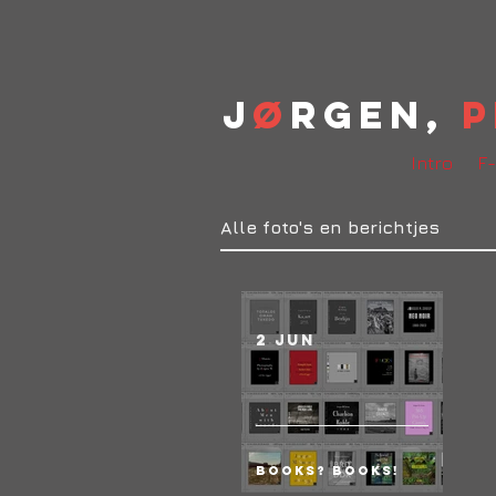
J
ø
rgen,
P
Intro
F-
Alle foto's en berichtjes
2 jun
Books? BOOKS!