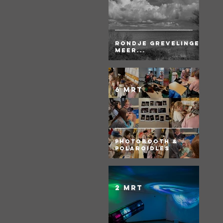
Rondje Grevelingen
meer...
6 mrt
Photobooth &
Polaroidles
2 mrt