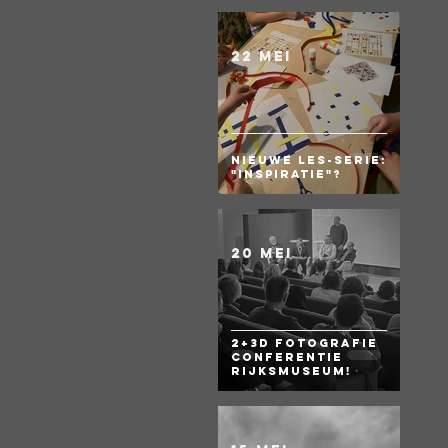
22 mei
Nieuwe les-serie:
"Inspiratie"?
20 mei
2+3D Fotografie
Conferentie
Rijksmuseum!