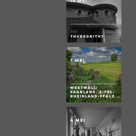
15 mei
Thuredrith?
7 mei
WESTWALL!
Saarland. Eifel.
Rheinland-Pfalz.
BRD
4 mei