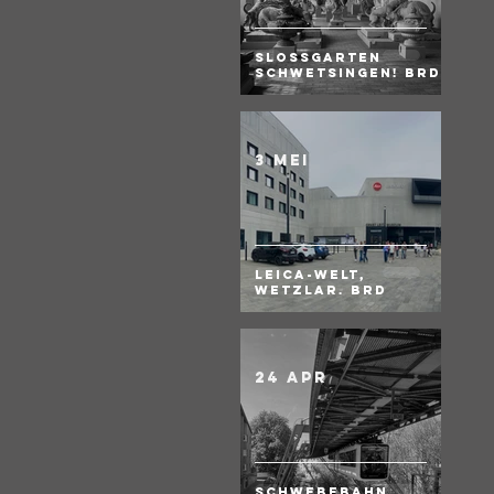
Slossgarten
Schwetsingen! BRD
3 mei
Leica-Welt,
Wetzlar. BRD
24 apr
Schwebebahn,