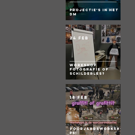
Projectie's in het
DM
24 feb
Workshop
fotografie of
Schilderles?
18 feb
Voorjaarsworksho
ps!