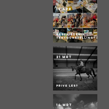
10 apr
Geschiedenis
Tentoonstelling?
21 mrt
Prive les?
14 mrt