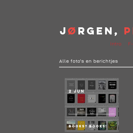
J
ø
rgen,
P
Intro
F-
Alle foto's en berichtjes
2 jun
Books? BOOKS!