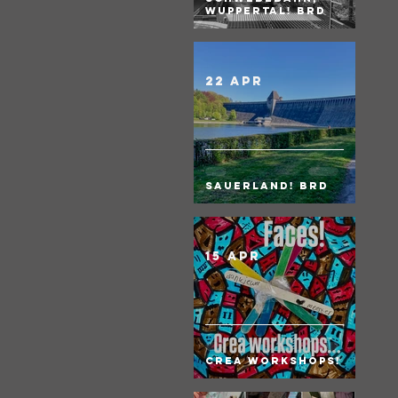
Wuppertal! BRD
22 apr
Sauerland! BRD
15 apr
Crea Workshops!