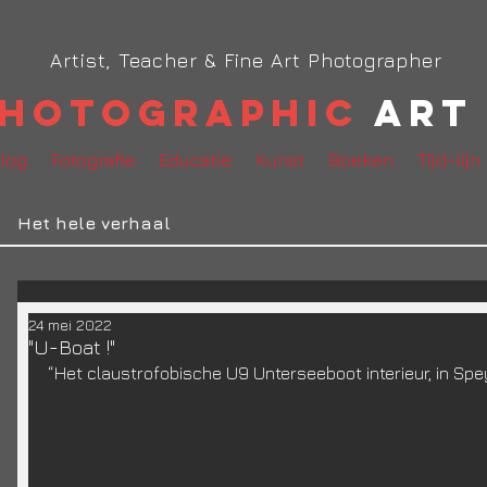
Artist, Teacher & Fine Art Photographer
hotographic
Art 
log
Fotografie
Educatie
Kunst
Boeken
Tijd-lijn
Het hele verhaal
24 mei 2022
"U-Boat !"
“Het claustrofobische U9 Unterseeboot interieur, in Spey