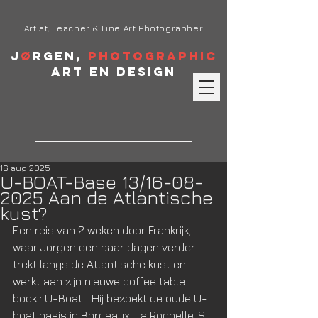
Artist, Teacher & Fine Art Photographer
J
ø
rgen,
Photographic
Art en Design
16 aug 2025
U-BOAT-Base 13/16-08-
2025 Aan de Atlantische
kust?
Een reis van 2 weken door Frankrijk, 
waar Jorgen een paar dagen verder 
trekt langs de Atlantische kust en 
werkt aan zijn nieuwe coffee table 
book : U-Boat... Hij bezoekt de oude U-
boat basis in Bordeaux, La Rochelle. St 